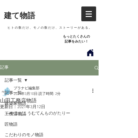
建て物語
​ ヒトの数だけ、モノの数だけ、ストーリーがある。
もっとたくさん​の
記事をみたい！
記事
記事一覧
プラナビ編集部
記事一覧
2021年3月10日
読了時間: 2分
山田工務店物語
建築家物語
更新日：
2021年3月12日
―やまだこうむてん
ものがたり
ー
工務店物語
匠物語
こだわりのモノ物語