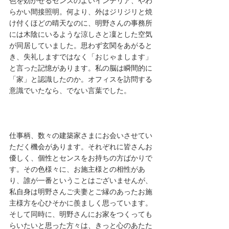
色を効かせるセンスのよいインテリア、やわ
らかい間接照明。何より、外はジリジリと焼
け付くほどの晴天なのに、明野さんの事務所
には木陰にいるような涼しさと凜とした空気
が同居していました。思わず玄関をあがると
き、失礼しますではなく「おじゃまします」
と言った記憶があります。私の脳は瞬間的に
「家」と認識したのか。オフィスを訪問する
意識でいたなら、でない言葉でした。
仕事柄、数々の建築家さまにお会いさせてい
ただく機会があります。それぞれに皆さんお
優しく、個性とセンスをお持ちの方ばかりで
す。その色様々に、お施主様との相性があ
り、誰が一番ということはございませんが、
私自身は明野さんご夫妻とご縁のあったお施
主様方を心ひそかに羨ましく思っています。
そして同時に、明野さんにお家をつくっても
らいたいと思った方々は、きっと心のあたた