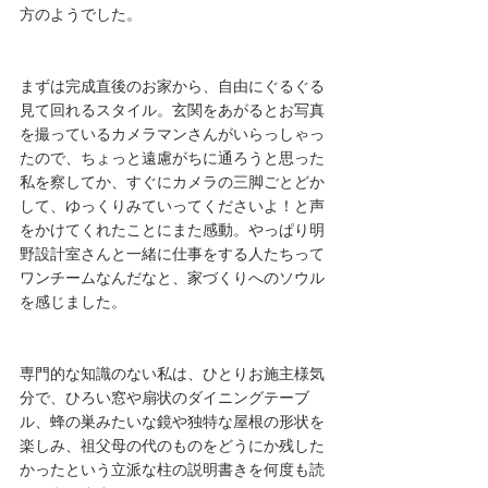
方のようでした。
まずは完成直後のお家から、自由にぐるぐる
見て回れるスタイル。玄関をあがるとお写真
を撮っているカメラマンさんがいらっしゃっ
たので、ちょっと遠慮がちに通ろうと思った
私を察してか、すぐにカメラの三脚ごとどか
して、ゆっくりみていってくださいよ！と声
をかけてくれたことにまた感動。やっぱり明
野設計室さんと一緒に仕事をする人たちって
ワンチームなんだなと、家づくりへのソウル
を感じました。
専門的な知識のない私は、ひとりお施主様気
分で、ひろい窓や扇状のダイニングテーブ
ル、蜂の巣みたいな鏡や独特な屋根の形状を
楽しみ、祖父母の代のものをどうにか残した
かったという立派な柱の説明書きを何度も読