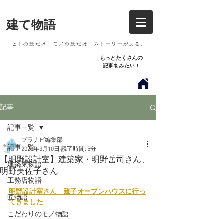
建て物語
​ ヒトの数だけ、モノの数だけ、ストーリーがある。
もっとたくさん​の
記事をみたい！
記事
記事一覧
プラナビ編集部
記事一覧
2020年3月10日
読了時間: 5分
【明野設計室】建築家・明野岳司さん、
建築家物語
明野美佐子さん
工務店物語
明野設計室さん　親子オープンハウスに行っ
匠物語
てきました
こだわりのモノ物語