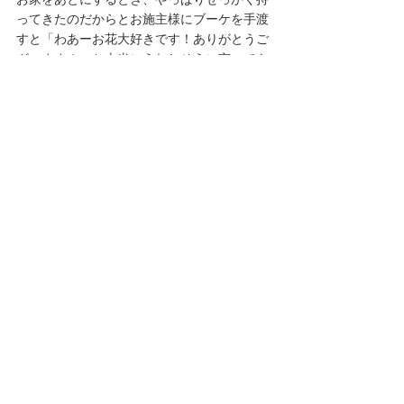
お家をあとにするとき、やっぱりせっかく持
ってきたのだからとお施主様にブーケを手渡
すと「わあーお花大好きです！ありがとうご
ざいます！」と本当にうれしそうに言っても
らえて、ぐるぐるしていた気持ちが吹っ飛び
ました。
この日、美佐子さんが私を見送りながら
「よいサイトを作ってくださいね。わたし、
すごく楽しみに期待してるんです。」
と言ってくださいました。この言葉をひとつ
のお守りにして、今後ともプラナビ を頑張っ
て良いものにしていけたらと気持ちを新たに
できた、とても素敵なオープンハウスでし
た。
少しいたずらっぽく、チャーミングな美佐子