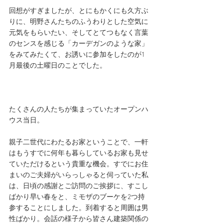
回想がすぎましたが、とにもかくにも久方ぶ
りに、明野さんたちのふうわりとした空気に
元気をもらいたい、そしてとてつもなく言葉
のセンスを感じる「カーデガンのような家」
をみてみたくて、お誘いに参加をしたのが1
月最後の土曜日のことでした。
たくさんの人たちが集まっていたオープンハ
ウス当日。
親子二世代にわたるお家ということで、一軒
はもうすでに何年も暮らしているお家も見せ
ていただけるという貴重な機会。すでにお住
まいのご夫婦がいらっしゃると伺っていた私
は、日頃の感謝とご訪問のご挨拶に、すこし
ばかり早い春をと、ミモザのブーケを2つ持
参することにしました。到着すると周囲は男
性ばかり。会話の様子から皆さん建築関係の