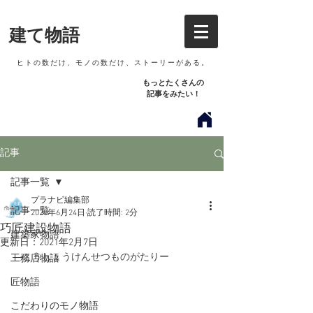
建て物語
​ ヒトの数だけ、モノの数だけ、ストーリーがある。
もっとたくさん​の
記事をみたい！
記事
記事一覧
プラナビ編集部
記事一覧
2020年6月24日
読了時間: 2分
巧匠建設物語
建築家物語
更新日：
2021年2月7日
―
こうしょうけんせつものがたり
ー
工務店物語
匠物語
こだわりのモノ物語