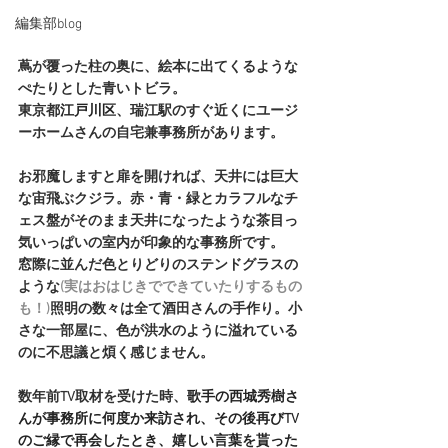
編集部blog
蔦が覆った柱の奥に、絵本に出てくるような
ぺたりとした青いトビラ。
東京都
江戸川区
、瑞江駅のすぐ近くにユージ
ーホームさんの自宅兼事務所があります。
お邪魔しますと扉を開ければ、天井には巨大
な宙飛ぶクジラ。赤・青・緑とカラフルなチ
ェス盤がそのまま天井になったような茶目っ
気いっぱいの室内が印象的な事務所です。
窓際に並んだ色とりどりのステンドグラスの
ような
(実はおはじきでできていたりするもの
も！)
照明の数々は全て酒田さんの手作り。小
さな一部屋に、色が洪水のように溢れている
のに不思議と煩く感じません。
数年前TV取材を受けた時、
歌手の西城秀樹さ
んが事務所に何度か来訪され、その後再びTV
のご縁で再会したとき、嬉しい言葉を貰った