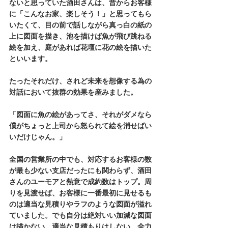
ないと思っていた酒田さんは、昔からお客様
に「こんなお家、楽しそう！」と思ってもら
いたくて、目の前で話しながら真っ白の紙の
上に図面を描き、池を描けば魚が飛び跳ねる
絵を加え、庭があれば花壇に花の絵を描いた
といいます。
たったそれだけ、されど未来を想像する為の
対話において抜群の効果を産みました。
「図面に魚の絵があってさ、それがダメなら
僕がちょっと上司から怒られて絵を消せばい
いだけじゃん。」
全国の営業所の中でも、対応するお客様の数
が最も少ない支店だったにも関わらず、酒田
さんのユーモアと熱意で成約数はトップ。周
りを見渡せば、お客様に一番最初に見せるも
のは適当な見積りやラフのような図面が溢れ
ていました。でも自分は絶対いい加減な図面
は描かない、適当な見積もりはしない、全力