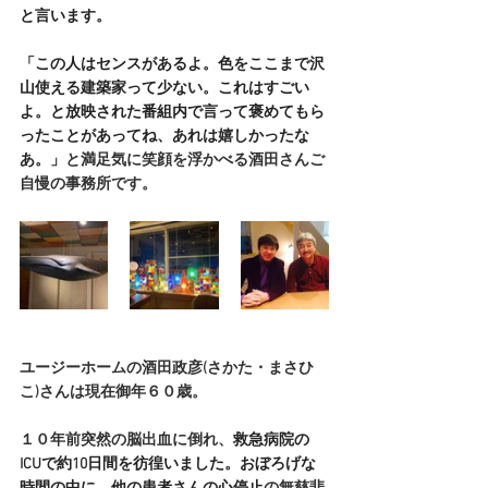
と言います。
「この人はセンスがあるよ。色をここまで沢
山使える建築家って少ない。これはすごい
よ。と放映された番組内で言って褒めてもら
ったことがあってね、あれは嬉しかったな
あ。」
と満足気に笑顔を浮かべる酒田さんご
自慢の事務所です。
ユージーホームの酒田政彦(さかた・まさひ
こ)さんは現在御年６０歳。
１０年前突然の脳出血に倒れ、
救急病院の
ICUで約10日間を彷徨いました。おぼろげな