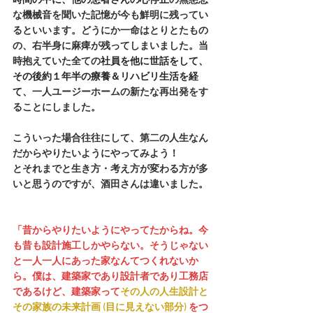
時間の中に、他の患者さんの心停止
の無慈悲
な機械音を聞いた記憶が今も鮮明に残ってい
るといいます。どうにか一命はとりとたもの
の、右半身に麻痺が残ってしまいました。当
時抱えていた全ての
社員を他に世話をして、
その後約１年半の療養＆リハビリ生活を経
て、
一人ユージーホームの新たな再出発をす
ることにしました。
こういった場合往往にして、第二の人生なん
だからやりたいようにやってみよう！
とそれまでと生き方・考え方が変わる方が多
いと思うのですが、酒田さんは違いました。
「昔からやりたいようにやってたからね。今
も昔も設計施工しかやらない。そうじゃない
と一人一人にあった家なんてつくれないか
ら。僕は、建築家であり設計者であり工務店
であるけど、建築家って
その人の人生設計と
その家族の未来計画 
(目に見えない部分) 
をつ