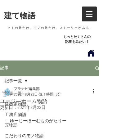
建て物語
​ ヒトの数だけ、モノの数だけ、ストーリーがある。
もっとたくさん​の
記事をみたい！
記事
記事一覧
プラナビ編集部
記事一覧
2020年8月22日
読了時間: 8分
ユージ―ホーム物語
建築家物語
更新日：
2021年3月23日
工務店物語
―ゆーじーほーむ
ものがたり
ー
匠物語
こだわりのモノ物語