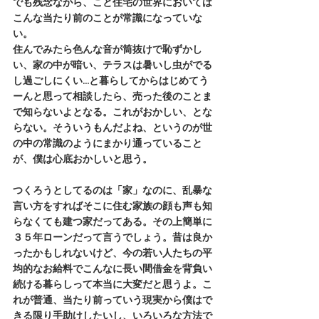
でも残念ながら、こと住宅の世界においては
こんな当たり前のことが常識になっていな
い。
住んでみたら色んな音が筒抜けで恥ずかし
い、家の中が暗い、テラスは暑いし虫がでる
し過ごしにくい…と暮らしてからはじめてう
ーんと思って相談したら、売った後のことま
で知らないよとなる。これがおかしい、とな
らない。そういうもんだよね、というのが世
の中の常識のようにまかり通っていること
が、僕は心底おかしいと思う。
つくろうとしてるのは「家」なのに、乱暴な
言い方をすればそこに住む家族の顔も声も知
らなくても建つ家だってある。その上簡単に
３５年ローンだって言うでしょう。昔は良か
ったかもしれないけど、今の若い人たちの平
均的なお給料でこんなに長い間借金を背負い
続ける暮らしって本当に大変だと思うよ。こ
れが普通、当たり前っていう現実から僕はで
きる限り手助けしたいし、いろいろな方法で